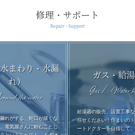
修理・サポート
Repair・Support
水まわり・水漏
ガス・給
れ）
Gas / Water he
ound the water
給湯器の販売、設置工事
漏れがする、蛇口が緩くな
任せください！住まいの
、電気屋さんに頼むことじ
ートドクターを目指して