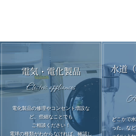
水道（
電気・電化製品
Electric appliances
Ar
電化製品の修理やコンセント増設な
ど、些細なことでも
どこかで水
ご相談ください！
った、など
電球の種類がわからなければ、確認し