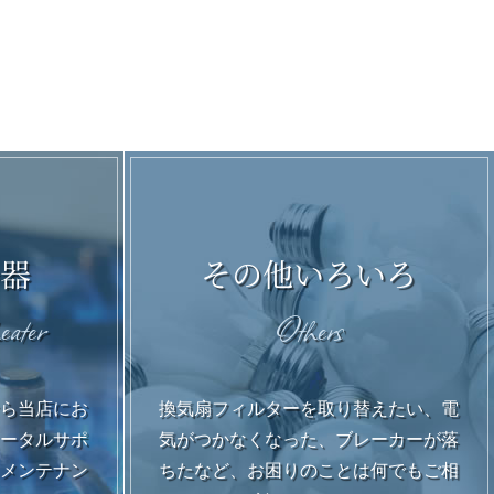
湯器
その他いろいろ
ater
Others
なら当店にお
換気扇フィルターを取り替えたい、電
トータルサポ
気がつかなくなった、ブレーカーが落
、メンテナン
ちたなど、お困りのことは何でもご相